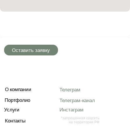
Портфолио
Телеграм-канал
Услуги
Инстаграм
*запрещенная соцсеть
Контакты
на территории РФ
landarch.bureau@gmail.com
+7 989 088 74-00
г. Пермь,
ул. Советская 51, офис 5
Lab
est. 2021